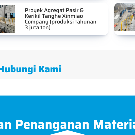
Proyek Agregat Pasir &
Kerikil Tanghe Xinmiao
Company (produksi tahunan
3 juta ton)
Hubungi Kami
an Penanganan Materi