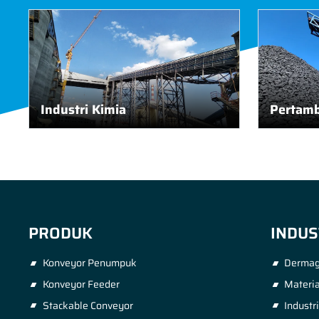
Industri Kimia
Pertamb
PRODUK
INDUS
Konveyor Penumpuk
Dermag
Konveyor Feeder
Materia
Stackable Conveyor
Industr