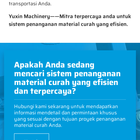
transportasi Anda.
Yuxin Machinery——Mitra terpercaya anda untuk
sistem penanganan material curah yang efisien.
Apakah Anda sedang
mencari sistem penanganan
material curah yang efisien
dan terpercaya?
Hubungi kami sekarang untuk mendapatkan
informasi mendetail dan permintaan khusus
yang sesuai dengan tujuan proyek penanganan
material curah Anda.