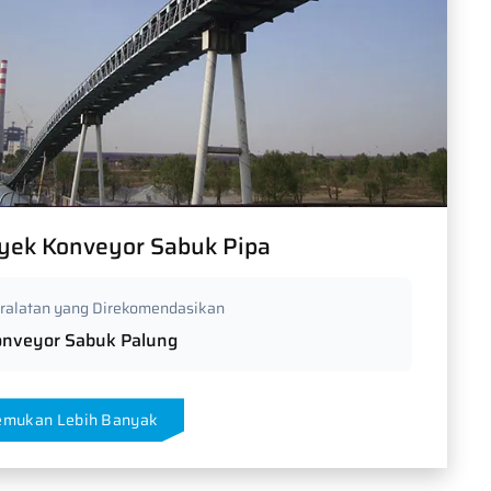
yek Konveyor Sabuk Pipa
ralatan yang Direkomendasikan
onveyor Sabuk Palung
emukan Lebih Banyak