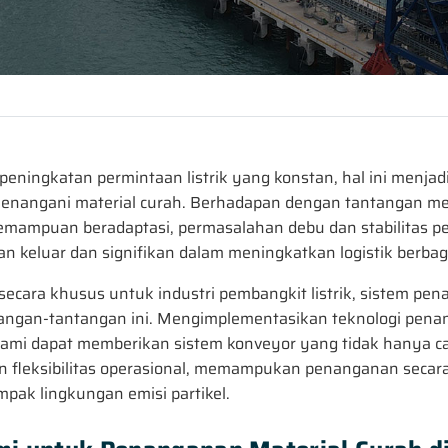
peningkatan permintaan listrik yang konstan, hal ini menja
enangani material curah. Berhadapan dengan tantangan me
i kemampuan beradaptasi, permasalahan debu dan stabilitas p
n keluar dan signifikan dalam meningkatkan logistik berbag
ecara khusus untuk industri pembangkit listrik, sistem pen
angan-tantangan ini. Mengimplementasikan teknologi penang
 kami dapat memberikan sistem konveyor yang tidak hanya can
 fleksibilitas operasional, memampukan penanganan secara
pak lingkungan emisi partikel.