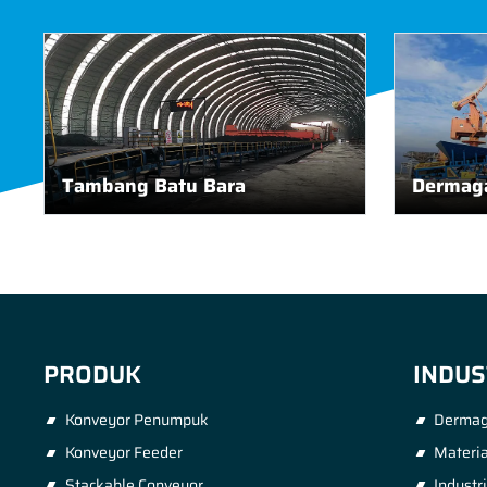
Tambang Batu Bara
Dermaga
PRODUK
INDUS
Konveyor Penumpuk
Dermag
Konveyor Feeder
Materia
Stackable Conveyor
Industr