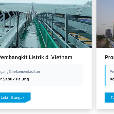
embangkit Listrik di Vietnam
Pro
 yang Direkomendasikan
Pe
r Sabuk Palung
K
 Lebih Banyak
T