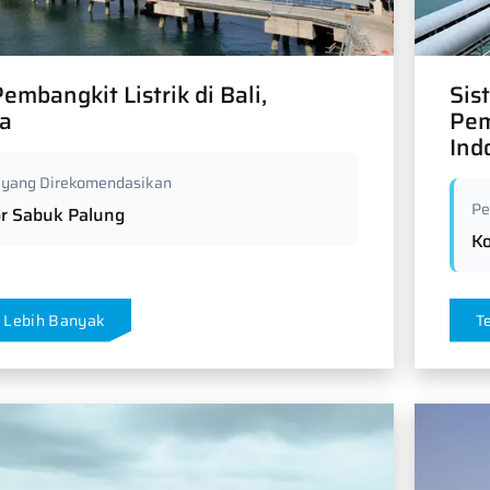
embangkit Listrik di Bali,
Sis
ia
Pem
Ind
 yang Direkomendasikan
Pe
r Sabuk Palung
K
 Lebih Banyak
T