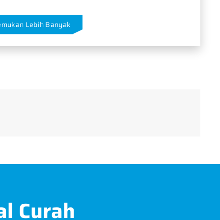
emukan Lebih Banyak
al Curah