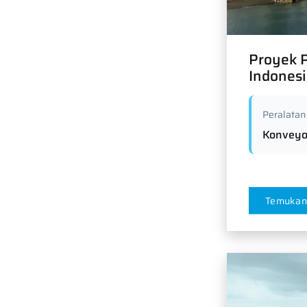
Proyek P
Indones
Peralatan
Konveyo
Temukan