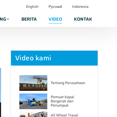
English
Русский
Indonesia
ANG
BERITA
VIDEO
KONTAK
Video kami
Tentang Perusahaan
Pemuat Kapal
Bergerak dan
Penumpuk
All Wheel Travel