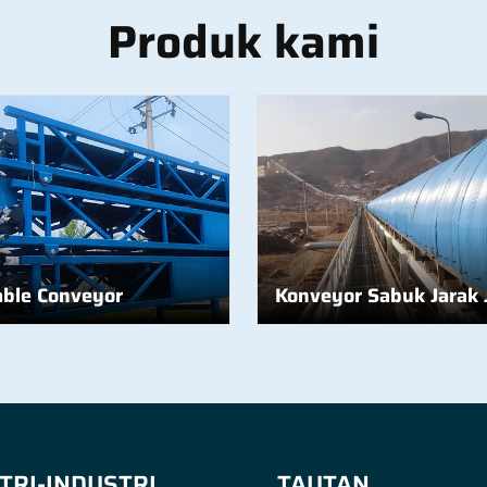
Produk kami
able Conveyor
Konveyor Sabuk Jarak 
TRI-INDUSTRI
TAUTAN