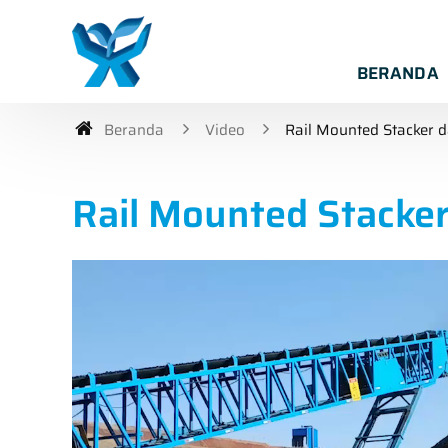
BERANDA
Beranda
Video
Rail Mounted Stacker 
Rail Mounted Stacke