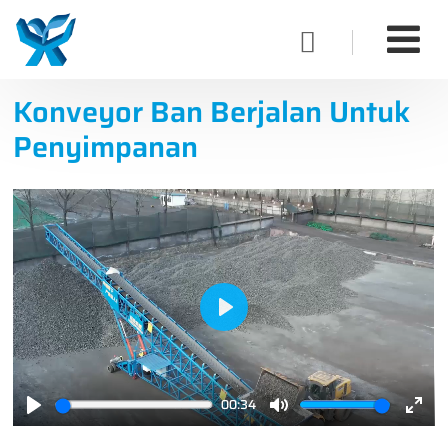

Konveyor Ban Berjalan Untuk
Penyimpanan
Play
00:34
Play
Mute
Ente