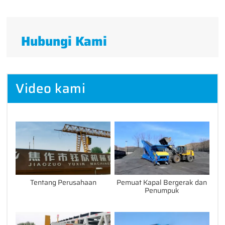
full
Hubungi Kami
Video kami
Tentang Perusahaan
Pemuat Kapal Bergerak dan
Penumpuk