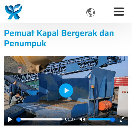

Pemuat Kapal Bergerak dan
Penumpuk
Play
01:07
Play
Mute
Ente