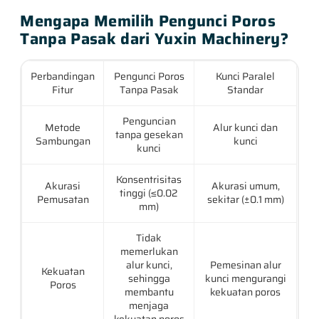
Mengapa Memilih Pengunci Poros
Tanpa Pasak dari Yuxin Machinery?
Perbandingan
Pengunci Poros
Kunci Paralel
Fitur
Tanpa Pasak
Standar
Penguncian
Metode
Alur kunci dan
tanpa gesekan
Sambungan
kunci
kunci
Konsentrisitas
Akurasi
Akurasi umum,
tinggi (≤0.02
Pemusatan
sekitar (±0.1 mm)
mm)
Tidak
memerlukan
alur kunci,
Pemesinan alur
Kekuatan
sehingga
kunci mengurangi
Poros
membantu
kekuatan poros
menjaga
kekuatan poros