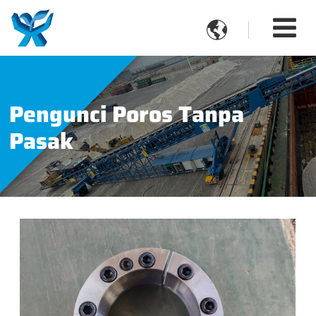

Pengunci Poros Tanpa
Pasak