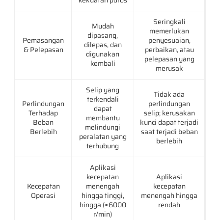
Seringkali
Mudah
memerlukan
dipasang,
Pemasangan
penyesuaian,
dilepas, dan
& Pelepasan
perbaikan, atau
digunakan
pelepasan yang
kembali
merusak
Selip yang
Tidak ada
terkendali
Perlindungan
perlindungan
dapat
Terhadap
selip; kerusakan
membantu
Beban
kunci dapat terjadi
melindungi
Berlebih
saat terjadi beban
peralatan yang
berlebih
terhubung
Aplikasi
kecepatan
Aplikasi
Kecepatan
menengah
kecepatan
Operasi
hingga tinggi,
menengah hingga
hingga (≤6000
rendah
r/min)