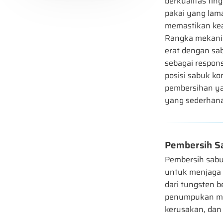
berkualitas tin
pakai yang lam
memastikan kea
Rangka mekani
erat dengan sa
sebagai respon
posisi sabuk k
pembersihan yan
yang sederhan
Pembersih S
Pembersih sabu
untuk menjaga e
dari tungsten b
penumpukan mat
kerusakan, dan