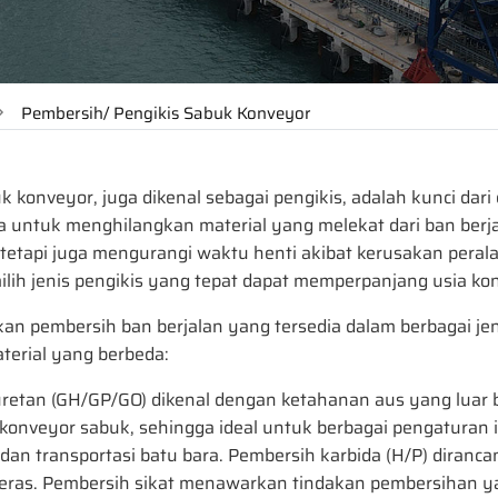
Pembersih/ Pengikis Sabuk Konveyor
 konveyor, juga dikenal sebagai pengikis, adalah kunci dari
ntuk menghilangkan material yang melekat dari ban berjal
tetapi juga mengurangi waktu henti akibat kerusakan pera
ilih jenis pengikis yang tepat dapat memperpanjang usia kon
n pembersih ban berjalan yang tersedia dalam berbagai jen
aterial yang berbeda:
retan (GH/GP/GO) dikenal dengan ketahanan aus yang luar b
konveyor sabuk, sehingga ideal untuk berbagai pengaturan i
an transportasi batu bara. Pembersih karbida (H/P) diranca
keras. Pembersih sikat menawarkan tindakan pembersihan ya