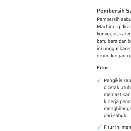
Pembersih S
Pembersih sabu
Machinery dira
konveyor, kare
batu bara dan b
ini unggul ka
drum dengan cep
Fitur
Pengikis sab
dicetak utuh
memastikan 
kinerja pemb
menghilangk
dari sabuk.
Fitur ini me