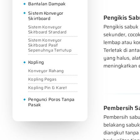
Bantalan Dampak
Sistem Konveyor
Pengikis Sab
Skirtboard
Pengikis sabuk 
Sistem Konveyor
Skitboard Standard
sekunder, coco
Sistem Konveyor
lembap atau kor
Skitboard Pasif
Terletak di ant
Sepenuhnya Tertutup
yang halus, al
Kopling
meningkatkan ef
Konveyor Rahang
Kopling Pegas
Kopling Pin & Karet
Pengunci Poros Tanpa
Pasak
Pembersih S
Pembersih sabu
belakang sabuk 
diangkut tanpa 