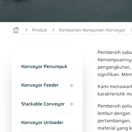
Produk
Komponen-Komponen Konveyor
Pembersih sabuk
Kemampuannya u
Konveyor Penumpuk
pengangkutan, 
signifikan. Mem
Konveyor Feeder
Kami menawarka
karakteristik m
Stackable Conveyor
Pembersih poliu
lembut dengan 
pertambangan, d
Konveyor Unloader
material yang 