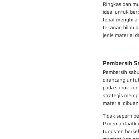
Ringkas dan mu
ideal untuk berb
tepat menghila
tekanan bilah 
jenis material 
Pembersih S
Pembersih sabu
dirancang untu
pada sabuk konv
strategis memp
material dibuan
Tidak seperti p
P memanfaatkan
tungsten berkek