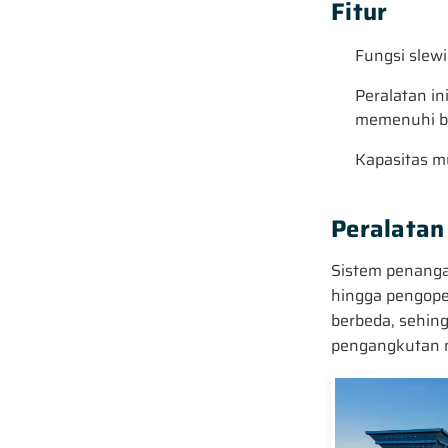
Fitur
Fungsi slewi
Peralatan in
memenuhi be
Kapasitas m
Peralatan
Sistem penanga
hingga pengoper
berbeda, sehin
pengangkutan m