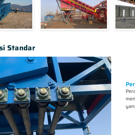
si Standar
Pe
Per
men
yang