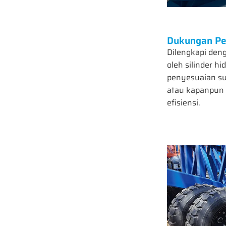
Dukungan P
Dilengkapi den
oleh silinder h
penyesuaian s
atau kapanpun 
efisiensi.