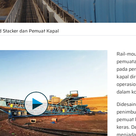
d Stacker dan Pemuat Kapal
Rail-mou
pemuatan
pada pe
kapal d
operasio
dalam ko
Didesai
penimbun
pemuat k
keras. 
meniada