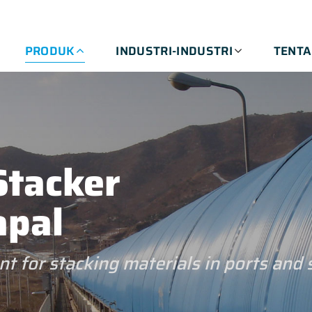
PRODUK
INDUSTRI-INDUSTRI
TENT
Stacker
apal
t for stacking materials in ports and