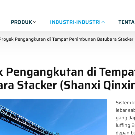
PRODUK
INDUSTRI-INDUSTRI
TENT
Proyek Pengangkutan di Tempat Penimbunan Batubara Stacker (
k Pengangkutan di Temp
ra Stacker (Shanxi Qinxi
Sistem 
lebar sa
yang dap
luffing 
depan bo