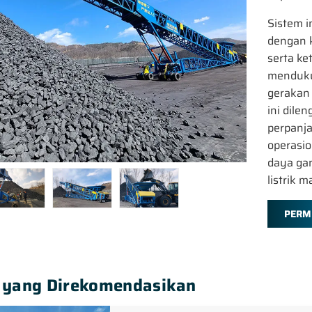
Sistem 
dengan k
serta ke
menduku
gerakan 
ini dile
perpanja
operasio
daya gan
listrik 
PERM
 yang Direkomendasikan