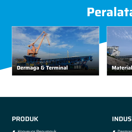
Peralat
Dermaga & Terminal
Materia
PRODUK
INDUS
Konveyor Penumpuk
Dermag