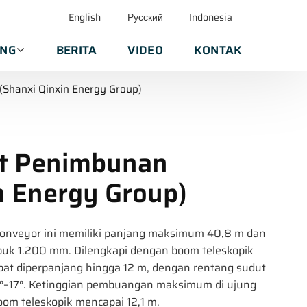
English
Русский
Indonesia
ANG
BERITA
VIDEO
KONTAK
Shanxi Qinxin Energy Group)
at Penimbunan
n Energy Group)
konveyor ini memiliki panjang maksimum 40,8 m dan
buk 1.200 mm. Dilengkapi dengan boom teleskopik
at diperpanjang hingga 12 m, dengan rentang sudut
8°–17°. Ketinggian pembuangan maksimum di ujung
om teleskopik mencapai 12,1 m.