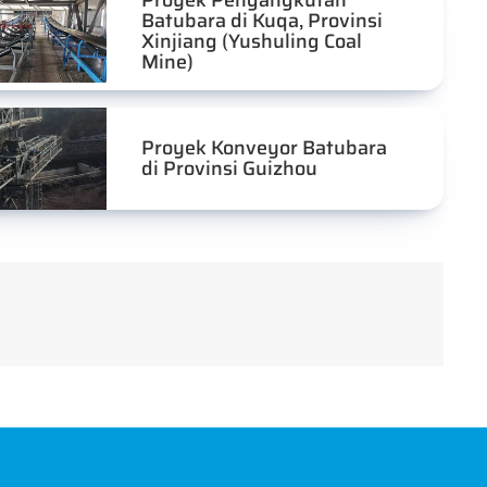
Proyek Pengangkutan
Batubara di Kuqa, Provinsi
Xinjiang (Yushuling Coal
Mine)
Proyek Konveyor Batubara
di Provinsi Guizhou