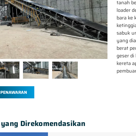
tanah be
loader 
bara ke 
ketinggi
sabuk u
yang dia
berat pe
geser d
kereta a
pembuan
 PENAWARAN
 yang Direkomendasikan