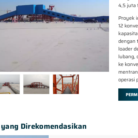
4,5 juta 
Proyek i
12 konv
kapasita
dengan 
loader 
lubang, 
ke konv
mentrans
operasi 
PERM
 yang Direkomendasikan