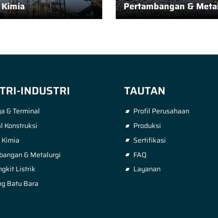
i Kimia
Pertambangan & Metal
TRI-INDUSTRI
TAUTAN
a & Terminal
Profil Perusahaan
l Konstruksi
Produksi
i Kimia
Sertifikasi
bangan & Metalurgi
FAQ
kit Listrik
Layanan
g Batu Bara