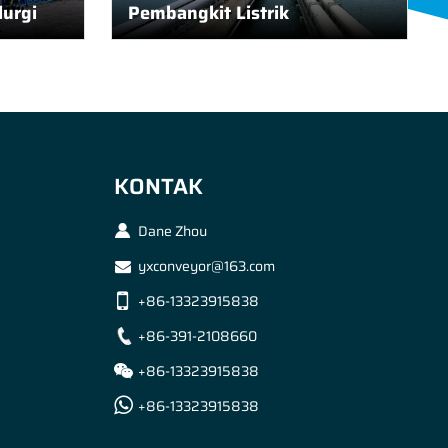
urgi
Pembangkit Listrik
KONTAK
Dane Zhou
yxconveyor@163.com
+86-13323915838
+86-391-2108660
+86-13323915838
+86-13323915838