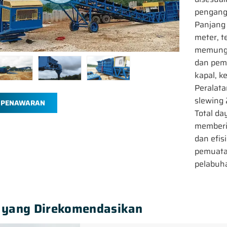
pengangk
Panjang
meter, t
memungki
dan pem
kapal, 
Peralata
slewing 
 PENAWARAN
Total da
memberi
dan efis
pemuatan
pelabuh
 yang Direkomendasikan