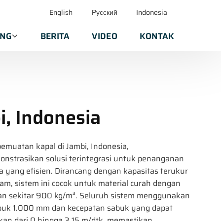
English
Русский
Indonesia
ANG
BERITA
VIDEO
KONTAK
, Indonesia
emuatan kapal di Jambi, Indonesia,
nstrasikan solusi terintegrasi untuk penanganan
a yang efisien. Dirancang dengan kapasitas terukur
jam, sistem ini cocok untuk material curah dengan
an sekitar 900 kg/m³. Seluruh sistem menggunakan
abuk 1.000 mm dan kecepatan sabuk yang dapat
kan dari 0 hingga 3,15 m/dtk, memastikan