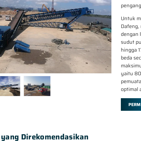
pengangk
Untuk m
Dafeng, 
dengan l
sudut pu
hingga 1
beda sec
maksimum
yaitu 8
pemuata
optimal 
PERM
 yang Direkomendasikan