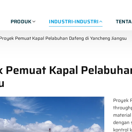
PRODUK
INDUSTRI-INDUSTRI
TENT
Proyek Pemuat Kapal Pelabuhan Dafeng di Yancheng Jiangsu
k Pemuat Kapal Pelabuha
u
Proyek 
throughp
material
dengan 
kontrol 