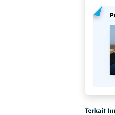
P
Terkait In