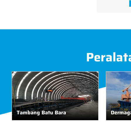
Peralat
Tambang Batu Bara
Dermaga