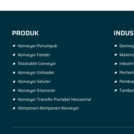
PRODUK
INDUS
Konveyor Penumpuk
Dermag
Konveyor Feeder
Materia
Stackable Conveyor
Industr
Konveyor Unloader
Pertam
Konveyor Seluler
Pembang
Konveyor Stasioner
Tamban
Konveyor Transfer Portabel Horizontal
Komponen-Komponen Konveyor